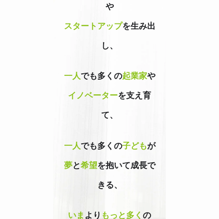
や
スタートアップ
を生み出
し、
一人
でも多くの
起業家
や
イノベーター
を支え育
て、
一人
でも多くの
子ども
が
夢
と
希望
を抱いて成長で
きる、
いま
より
もっと多く
の