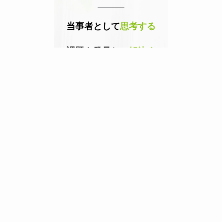
当事者として
思考する
課題を発見し、
解決す
る
嬉々として
困難に挑む
学びの可能性を
信じる
明るく
未来志向
で行く
採用情報はこちら