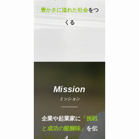
豊かさに溢れた社会
をつ
くる
Mission
ミッション
企業や起業家に
「挑戦
と成功の醍醐味」
を伝
え、